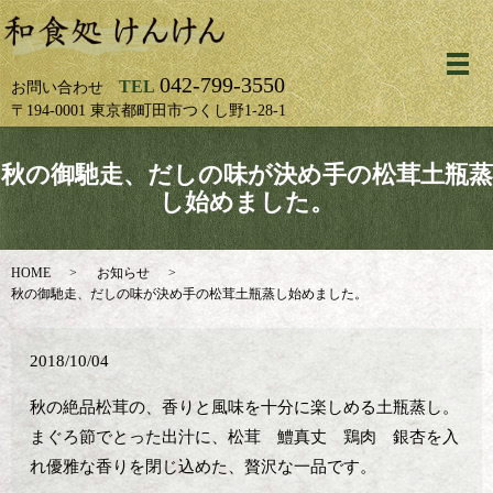
メ
042-799-3550
TEL
お問い合わせ
〒194-0001 東京都町田市つくし野1-28-1
秋の御馳走、だしの味が決め手の松茸土瓶蒸
し始めました。
HOME
お知らせ
秋の御馳走、だしの味が決め手の松茸土瓶蒸し始めました。
2018/10/04
秋の絶品松茸の、香りと風味を十分に楽しめる土瓶蒸し。
まぐろ節でとった出汁に、松茸 鱧真丈 鶏肉 銀杏を入
れ優雅な香りを閉じ込めた、贅沢な一品です。