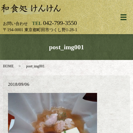
メ
042-799-3550
TEL
お問い合わせ
〒194-0001 東京都町田市つくし野1-28-1
post_img001
HOME
post_img001
2018/09/06