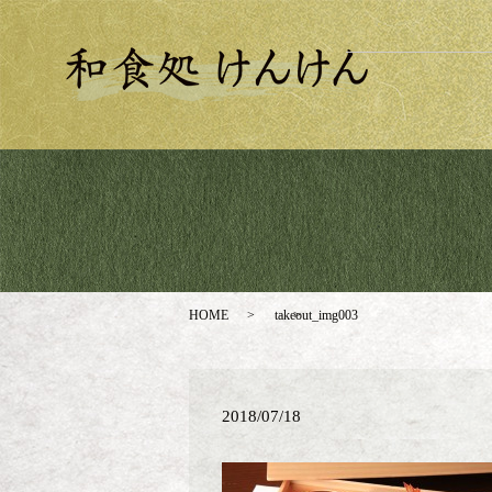
HOME
takeout_img003
2018/07/18